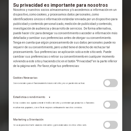
Su privacidad es importante para nosotros
Nosotros y nuestros socios almacenamos y/o accedemos a información en un
dispositivo, como cookies, y procesamos datos personales, como
identificadores únicos e información estándar enviada por un dispositivo para
publicidad y contenido personalizado, medición de publicidad y contenido,
investigación de audiencia y desarrollo de servicios. De forma alternativa,
puede hacer clic para denegar su consentimiento o acceder a información más
detallada y cambiar sus preferencias antes de otorgar su consentimiento.
Tenga en cuenta que algún procesamiento de sus datos personales puede no
requerir de su consentimiento, pero usted tiene el derecho de rechazar tal
procesamiento. Sus preferencias se aplicarán solo a este sitio web. Puede
cambiar sus preferencias o retirar su consentimiento en cualquier momento
volviendo a este sitio y haciendo clic en el botón "Privacidad" en la parte inferior
de la página web. Por favor, elige tus preferencias:
Cookies Necesarias
Son esenciales para el funcionamiento básico del sitio y no se pueden desactivar.
Estadística o rendimiento
▼
Estas cookies nos ayudan a medir el tráfico del sitio y a entender qué productos o funciones
resultan más populares, con el fin de mejorar continuamente nuestros servicios.
Adobe Analytics
Marketing u Orientación
Utilizamos Adobe Analytics para recopilar datos de uso anónimos, lo que nos
Se usan para mostrarte anuncios relevantes y personalizados en otros sitios web.
permite analizar el rendimiento de nuestro contenido y las interacciones de