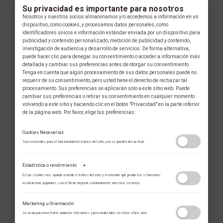
Su privacidad es importante para nosotros
Nosotros y nuestros socios almacenamos y/o accedemos a información en un
dispositivo, como cookies, y procesamos datos personales, como
identificadores únicos e información estándar enviada por un dispositivo para
publicidad y contenido personalizado, medición de publicidad y contenido,
investigación de audiencia y desarrollo de servicios. De forma alternativa,
puede hacer clic para denegar su consentimiento o acceder a información más
detallada y cambiar sus preferencias antes de otorgar su consentimiento.
Tenga en cuenta que algún procesamiento de sus datos personales puede no
requerir de su consentimiento, pero usted tiene el derecho de rechazar tal
procesamiento. Sus preferencias se aplicarán solo a este sitio web. Puede
cambiar sus preferencias o retirar su consentimiento en cualquier momento
volviendo a este sitio y haciendo clic en el botón "Privacidad" en la parte inferior
de la página web. Por favor, elige tus preferencias:
Cookies Necesarias
Son esenciales para el funcionamiento básico del sitio y no se pueden desactivar.
Estadística o rendimiento
▼
Estas cookies nos ayudan a medir el tráfico del sitio y a entender qué productos o funciones
resultan más populares, con el fin de mejorar continuamente nuestros servicios.
Adobe Analytics
Marketing u Orientación
Utilizamos Adobe Analytics para recopilar datos de uso anónimos, lo que nos
Se usan para mostrarte anuncios relevantes y personalizados en otros sitios web.
permite analizar el rendimiento de nuestro contenido y las interacciones de