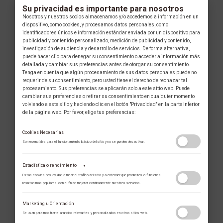
Su privacidad es importante para nosotros
Nosotros y nuestros socios almacenamos y/o accedemos a información en un
dispositivo, como cookies, y procesamos datos personales, como
identificadores únicos e información estándar enviada por un dispositivo para
publicidad y contenido personalizado, medición de publicidad y contenido,
investigación de audiencia y desarrollo de servicios. De forma alternativa,
puede hacer clic para denegar su consentimiento o acceder a información más
detallada y cambiar sus preferencias antes de otorgar su consentimiento.
Tenga en cuenta que algún procesamiento de sus datos personales puede no
requerir de su consentimiento, pero usted tiene el derecho de rechazar tal
procesamiento. Sus preferencias se aplicarán solo a este sitio web. Puede
cambiar sus preferencias o retirar su consentimiento en cualquier momento
volviendo a este sitio y haciendo clic en el botón "Privacidad" en la parte inferior
de la página web. Por favor, elige tus preferencias:
Cookies Necesarias
Son esenciales para el funcionamiento básico del sitio y no se pueden desactivar.
Estadística o rendimiento
▼
Estas cookies nos ayudan a medir el tráfico del sitio y a entender qué productos o funciones
resultan más populares, con el fin de mejorar continuamente nuestros servicios.
Adobe Analytics
Marketing u Orientación
Utilizamos Adobe Analytics para recopilar datos de uso anónimos, lo que nos
Se usan para mostrarte anuncios relevantes y personalizados en otros sitios web.
permite analizar el rendimiento de nuestro contenido y las interacciones de