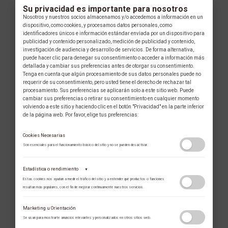
Su privacidad es importante para nosotros
Nosotros y nuestros socios almacenamos y/o accedemos a información en un
dispositivo, como cookies, y procesamos datos personales, como
identificadores únicos e información estándar enviada por un dispositivo para
publicidad y contenido personalizado, medición de publicidad y contenido,
investigación de audiencia y desarrollo de servicios. De forma alternativa,
puede hacer clic para denegar su consentimiento o acceder a información más
detallada y cambiar sus preferencias antes de otorgar su consentimiento.
Tenga en cuenta que algún procesamiento de sus datos personales puede no
requerir de su consentimiento, pero usted tiene el derecho de rechazar tal
procesamiento. Sus preferencias se aplicarán solo a este sitio web. Puede
cambiar sus preferencias o retirar su consentimiento en cualquier momento
volviendo a este sitio y haciendo clic en el botón "Privacidad" en la parte inferior
de la página web. Por favor, elige tus preferencias:
Cookies Necesarias
Son esenciales para el funcionamiento básico del sitio y no se pueden desactivar.
Estadística o rendimiento
▼
Estas cookies nos ayudan a medir el tráfico del sitio y a entender qué productos o funciones
resultan más populares, con el fin de mejorar continuamente nuestros servicios.
Adobe Analytics
Marketing u Orientación
Utilizamos Adobe Analytics para recopilar datos de uso anónimos, lo que nos
Se usan para mostrarte anuncios relevantes y personalizados en otros sitios web.
permite analizar el rendimiento de nuestro contenido y las interacciones de