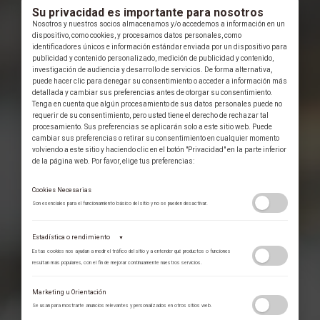
Su privacidad es importante para nosotros
Nosotros y nuestros socios almacenamos y/o accedemos a información en un
dispositivo, como cookies, y procesamos datos personales, como
identificadores únicos e información estándar enviada por un dispositivo para
publicidad y contenido personalizado, medición de publicidad y contenido,
investigación de audiencia y desarrollo de servicios. De forma alternativa,
puede hacer clic para denegar su consentimiento o acceder a información más
detallada y cambiar sus preferencias antes de otorgar su consentimiento.
Tenga en cuenta que algún procesamiento de sus datos personales puede no
requerir de su consentimiento, pero usted tiene el derecho de rechazar tal
procesamiento. Sus preferencias se aplicarán solo a este sitio web. Puede
cambiar sus preferencias o retirar su consentimiento en cualquier momento
volviendo a este sitio y haciendo clic en el botón "Privacidad" en la parte inferior
de la página web. Por favor, elige tus preferencias:
Cookies Necesarias
Son esenciales para el funcionamiento básico del sitio y no se pueden desactivar.
Estadística o rendimiento
▼
Estas cookies nos ayudan a medir el tráfico del sitio y a entender qué productos o funciones
resultan más populares, con el fin de mejorar continuamente nuestros servicios.
Adobe Analytics
Marketing u Orientación
Utilizamos Adobe Analytics para recopilar datos de uso anónimos, lo que nos
Se usan para mostrarte anuncios relevantes y personalizados en otros sitios web.
permite analizar el rendimiento de nuestro contenido y las interacciones de