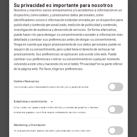
Su privacidad es importante para nosotros
Nosotros y nuestros socios almacenamos y/o accedemos a información en un
dispositivo, como cookies, y procesamos datos personales, como
identificadores únicos e información estándar enviada por un dispositivo para
publicidad y contenido personalizado, medición de publicidad y contenido,
investigación de audiencia y desarrollo de servicios. De forma alternativa,
puede hacer clic para denegar su consentimiento o acceder a información más
detallada y cambiar sus preferencias antes de otorgar su consentimiento.
Tenga en cuenta que algún procesamiento de sus datos personales puede no
requerir de su consentimiento, pero usted tiene el derecho de rechazar tal
procesamiento. Sus preferencias se aplicarán solo a este sitio web. Puede
cambiar sus preferencias o retirar su consentimiento en cualquier momento
volviendo a este sitio y haciendo clic en el botón "Privacidad" en la parte inferior
de la página web. Por favor, elige tus preferencias:
Cookies Necesarias
Son esenciales para el funcionamiento básico del sitio y no se pueden desactivar.
Estadística o rendimiento
▼
Estas cookies nos ayudan a medir el tráfico del sitio y a entender qué productos o funciones
resultan más populares, con el fin de mejorar continuamente nuestros servicios.
Adobe Analytics
Marketing u Orientación
Utilizamos Adobe Analytics para recopilar datos de uso anónimos, lo que nos
Se usan para mostrarte anuncios relevantes y personalizados en otros sitios web.
permite analizar el rendimiento de nuestro contenido y las interacciones de