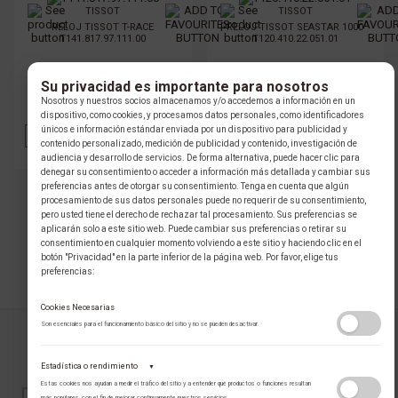
TISSOT
TISSOT
RELOJ TISSOT T-RACE
RELOJ TISSOT SEASTAR 1000
T141.817.97.111.00
T120.410.22.051.01
Su privacidad es importante para nosotros
$ 4.332.000 COP
$ 3.388.000 COP
Nosotros y nuestros socios almacenamos y/o accedemos a información en un
PRECIO ONLINE
PRECIO ONLINE
dispositivo, como cookies, y procesamos datos personales, como identificadores
únicos e información estándar enviada por un dispositivo para publicidad y
AÑADIR
VER
AÑADIR
VER
contenido personalizado, medición de publicidad y contenido, investigación de
audiencia y desarrollo de servicios. De forma alternativa, puede hacer clic para
denegar su consentimiento o acceder a información más detallada y cambiar sus
preferencias antes de otorgar su consentimiento. Tenga en cuenta que algún
procesamiento de sus datos personales puede no requerir de su consentimiento,
pero usted tiene el derecho de rechazar tal procesamiento. Sus preferencias se
ANTERIOR
1
PRÓXIMO
aplicarán solo a este sitio web. Puede cambiar sus preferencias o retirar su
consentimiento en cualquier momento volviendo a este sitio y haciendo clic en el
botón "Privacidad" en la parte inferior de la página web. Por favor, elige tus
preferencias:
Cookies Necesarias
Son esenciales para el funcionamiento básico del sitio y no se pueden desactivar.
SUSCRÍBASE AL NEWSLETTER
Estadística o rendimiento
▼
Estas cookies nos ayudan a medir el tráfico del sitio y a entender qué productos o funciones resultan
más populares, con el fin de mejorar continuamente nuestros servicios.