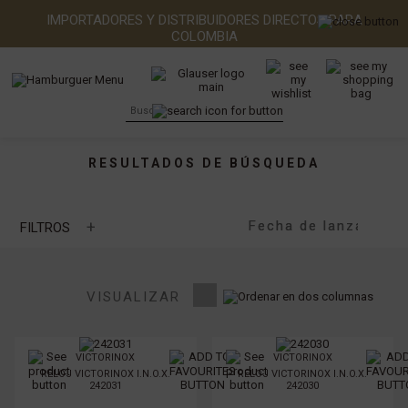
IMPORTADORES Y DISTRIBUIDORES DIRECTOS PARA
COLOMBIA
RESULTADOS DE BÚSQUEDA
+
FILTROS
Relojes
Relojes Hombre (5)
Relojes Mujer (1)
VISUALIZAR
VICTORINOX
VICTORINOX
RELOJ VICTORINOX I.N.O.X.
RELOJ VICTORINOX I.N.O.X.
242031
242030