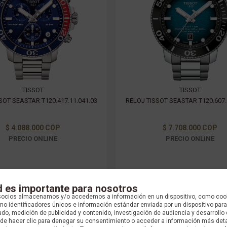
TISSOT
TISSOT
SOT SEASTAR T120.417.11.041.03
RELOJ TISSOT SEASTAR T120.607.
$ 4.088.000 COP
$ 7.708.000 COP
PRECIO ONLINE
PRECIO ONLINE
d es importante para nosotros
socios almacenamos y/o accedemos a información en un dispositivo, como coo
o identificadores únicos e información estándar enviada por un dispositivo para
do, medición de publicidad y contenido, investigación de audiencia y desarrollo 
uede hacer clic para denegar su consentimiento o acceder a información más det