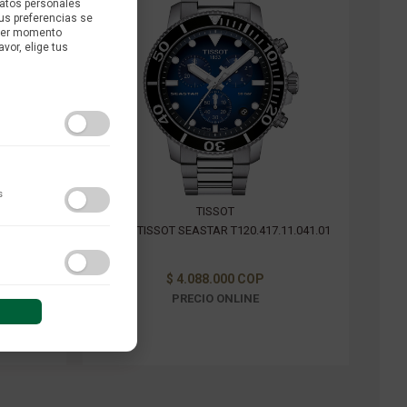
datos personales
us preferencias se
uier momento
avor, elige tus
s
TISSOT
11.091.01
RELOJ TISSOT SEASTAR T120.417.11.041.01
do y las interacciones de
$ 4.088.000 COP
PRECIO ONLINE
 sesión (anonimizadas o