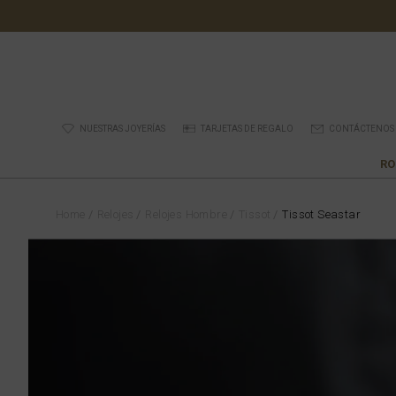
NUESTRAS JOYERÍAS
TARJETAS DE REGALO
CONTÁCTENOS
RO
Home
Relojes
Relojes Hombre
Tissot
Tissot Seastar