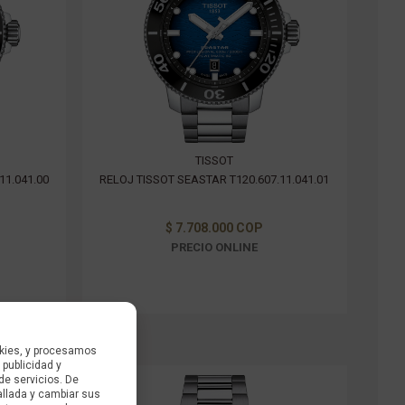
TISSOT
11.041.00
RELOJ TISSOT SEASTAR T120.607.11.041.01
$ 7.708.000 COP
PRECIO ONLINE
kies, y procesamos
 publicidad y
de servicios. De
allada y cambiar sus