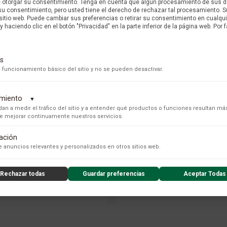
e otorgar su consentimiento. Tenga en cuenta que algún procesamiento de sus 
su consentimiento, pero usted tiene el derecho de rechazar tal procesamiento. S
 sitio web. Puede cambiar sus preferencias o retirar su consentimiento en cualq
y haciendo clic en el botón "Privacidad" en la parte inferior de la página web. Por f
s
 funcionamiento básico del sitio y no se pueden desactivar.
dimiento
▼
an a medir el tráfico del sitio y a entender qué productos o funciones resultan má
 de mejorar continuamente nuestros servicios.
TISSOT
TISSOT
SOT SEASTAR T120.407.11.091.01
RELOJ TISSOT SEASTAR T120.417.
tación
s para recopilar datos de uso anónimos, lo que nos permite analizar el rendimiento de nuestro conteni
 anuncios relevantes y personalizados en otros sitios web.
$ 5.568.000 COP
$ 4.088.000 COP
PRECIO ONLINE
PRECIO ONLINE
Rechazar todas
Guardar preferencias
Aceptar Todas
nzado de la experiencia del usuario (UX), incluyendo mapas de calor, análisis de zona, grabaciones de
nsibles) y análisis de formularios.