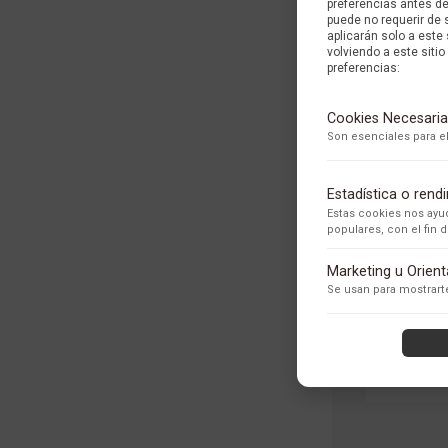
preferencias antes d
puede no requerir de 
aplicarán solo a este
volviendo a este sitio 
preferencias:
Cookies Necesaria
Son esenciales para el
Estadística o ren
Estas cookies nos ayud
populares, con el fin
RELOJ TIS
Adobe Analytics
Marketing u Orien
Utilizamos Adobe Analytic
Se usan para mostrarte
los usuarios.
Política de Privacidad
ContentSquare
Proporciona análisis ava
con exclusión de datos se
Política de Privacidad