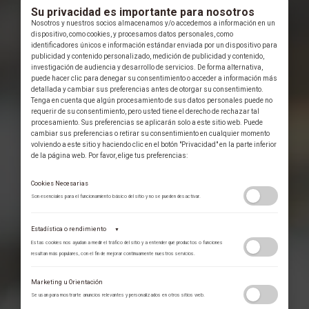
Su privacidad es importante para nosotros
Nosotros y nuestros socios almacenamos y/o accedemos a información en un
dispositivo, como cookies, y procesamos datos personales, como
identificadores únicos e información estándar enviada por un dispositivo para
publicidad y contenido personalizado, medición de publicidad y contenido,
investigación de audiencia y desarrollo de servicios. De forma alternativa,
puede hacer clic para denegar su consentimiento o acceder a información más
detallada y cambiar sus preferencias antes de otorgar su consentimiento.
Tenga en cuenta que algún procesamiento de sus datos personales puede no
requerir de su consentimiento, pero usted tiene el derecho de rechazar tal
procesamiento. Sus preferencias se aplicarán solo a este sitio web. Puede
cambiar sus preferencias o retirar su consentimiento en cualquier momento
volviendo a este sitio y haciendo clic en el botón "Privacidad" en la parte inferior
de la página web. Por favor, elige tus preferencias:
Cookies Necesarias
Son esenciales para el funcionamiento básico del sitio y no se pueden desactivar.
Estadística o rendimiento
▼
Estas cookies nos ayudan a medir el tráfico del sitio y a entender qué productos o funciones
resultan más populares, con el fin de mejorar continuamente nuestros servicios.
Adobe Analytics
Marketing u Orientación
Utilizamos Adobe Analytics para recopilar datos de uso anónimos, lo que nos
Se usan para mostrarte anuncios relevantes y personalizados en otros sitios web.
permite analizar el rendimiento de nuestro contenido y las interacciones de