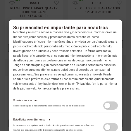
TISSOT
TISSOT
RELOJ TISSOT T-RACE QUARTZ
RELOJ TISSOT SEASTAR 1000
CHRONOGRAPH
T120.410.22.051.01
T141.417.37.051.01
Su privacidad es importante para nosotros
$ 3.388.000 COP
$ 3.473.000 COP
Nosotros y nuestros socios almacenamos y/o accedemos a información en un
PRECIO ONLINE
dispositivo, como cookies, y procesamos datos personales, como
PRECIO ONLINE
identificadores únicos e información estándar enviada por un dispositivo para
AÑADIR
VER
publicidad y contenido personalizado, medición de publicidad y contenido,
AÑADIR
VER
investigación de audiencia y desarrollo de servicios. De forma alternativa,
puede hacer clic para denegar su consentimiento o acceder a información más
detallada y cambiar sus preferencias antes de otorgar su consentimiento.
Tenga en cuenta que algún procesamiento de sus datos personales puede no
requerir de su consentimiento, pero usted tiene el derecho de rechazar tal
procesamiento. Sus preferencias se aplicarán solo a este sitio web. Puede
cambiar sus preferencias o retirar su consentimiento en cualquier momento
TISSOT
TISSOT
volviendo a este sitio y haciendo clic en el botón "Privacidad" en la parte inferior
RELOJ TISSOT PRX
RELOJ TISSOT ODACI-T
de la página web. Por favor, elige tus preferencias:
T137.010.11.351.00
T133.210.16.116.00
Cookies Necesarias
Son esenciales para el funcionamiento básico del sitio y no se pueden desactivar.
$ 2.103.000 COP
$ 3.854.000 COP
PRECIO ONLINE
PRECIO ONLINE
Estadística o rendimiento
▼
AÑADIR
VER
AÑADIR
VER
Estas cookies nos ayudan a medir el tráfico del sitio y a entender qué productos o funciones
resultan más populares, con el fin de mejorar continuamente nuestros servicios.