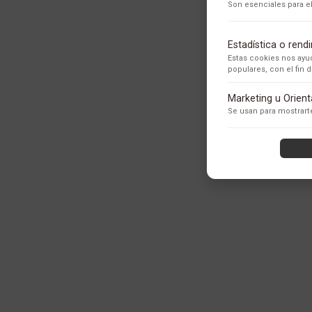
Son esenciales para el
Estadística o ren
Estas cookies nos ayud
populares, con el fin
Adobe Analytics
Marketing u Orien
Utilizamos Adobe Analytic
Se usan para mostrarte
los usuarios.
Política de Privacidad
ContentSquare
Proporciona análisis ava
con exclusión de datos se
Política de Privacidad