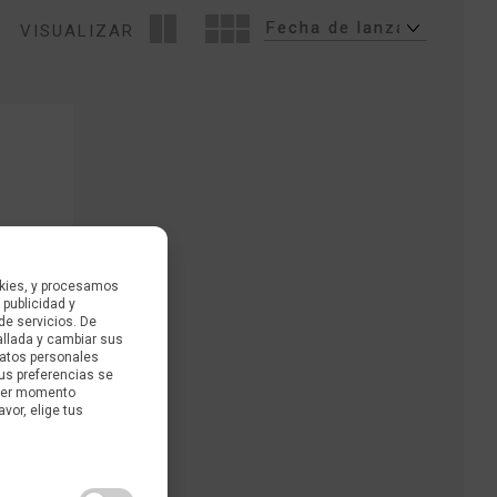
VISUALIZAR
kies, y procesamos
 publicidad y
de servicios. De
allada y cambiar sus
datos personales
us preferencias se
uier momento
avor, elige tus
11.053.00