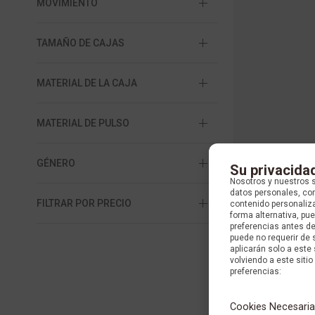
MOVIMIENTO
TAMAÑO DE CAJAS
MATERIAL DE LA CAJA
MATERIAL DE PULSO
GÉNERO
Su privacida
Nosotros y nuestros 
datos personales, com
FILTRAR POR PRECIO
contenido personaliza
forma alternativa, p
preferencias antes d
puede no requerir de 
aplicarán solo a este
volviendo a este sitio 
preferencias:
Cookies Necesaria