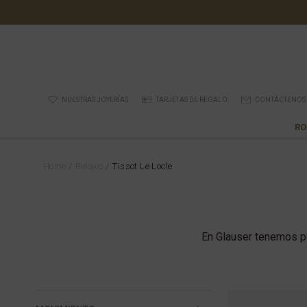
NUESTRAS JOYERÍAS
TARJETAS DE REGALO
CONTÁCTENOS
RO
Home
Relojes
Tissot Le Locle
En Glauser tenemos pa