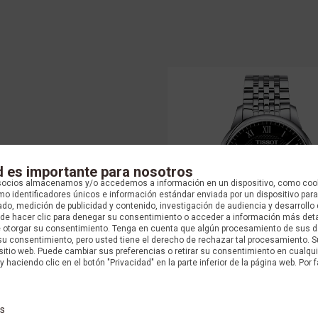
d es importante para nosotros
socios almacenamos y/o accedemos a información en un dispositivo, como coo
o identificadores únicos e información estándar enviada por un dispositivo para
do, medición de publicidad y contenido, investigación de audiencia y desarrollo 
uede hacer clic para denegar su consentimiento o acceder a información más det
e otorgar su consentimiento. Tenga en cuenta que algún procesamiento de sus 
su consentimiento, pero usted tiene el derecho de rechazar tal procesamiento. S
 sitio web. Puede cambiar sus preferencias o retirar su consentimiento en cualq
y haciendo clic en el botón "Privacidad" en la parte inferior de la página web. Por f
TISSOT
RELOJ TISSOT LE LOCLE T006.407.
s
$ 4.126.000 COP