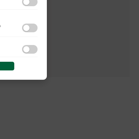
s
do y las interacciones de
PRÓXIMO
 sesión (anonimizadas o