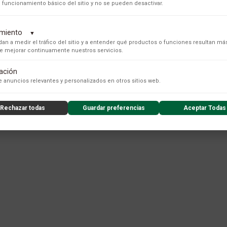
 funcionamiento básico del sitio y no se pueden desactivar.
PRECIO ONLINE
dimiento
▼
an a medir el tráfico del sitio y a entender qué productos o funciones resultan má
 de mejorar continuamente nuestros servicios.
tación
s para recopilar datos de uso anónimos, lo que nos permite analizar el rendimiento de nuestro conteni
ANTERIOR
1
 anuncios relevantes y personalizados en otros sitios web.
Rechazar todas
Guardar preferencias
Aceptar Todas
nzado de la experiencia del usuario (UX), incluyendo mapas de calor, análisis de zona, grabaciones de
nsibles) y análisis de formularios.