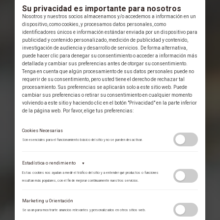
Su privacidad es importante para nosotros
Nosotros y nuestros socios almacenamos y/o accedemos a información en un
dispositivo, como cookies, y procesamos datos personales, como
identificadores únicos e información estándar enviada por un dispositivo para
publicidad y contenido personalizado, medición de publicidad y contenido,
investigación de audiencia y desarrollo de servicios. De forma alternativa,
puede hacer clic para denegar su consentimiento o acceder a información más
detallada y cambiar sus preferencias antes de otorgar su consentimiento.
Tenga en cuenta que algún procesamiento de sus datos personales puede no
requerir de su consentimiento, pero usted tiene el derecho de rechazar tal
procesamiento. Sus preferencias se aplicarán solo a este sitio web. Puede
cambiar sus preferencias o retirar su consentimiento en cualquier momento
volviendo a este sitio y haciendo clic en el botón "Privacidad" en la parte inferior
de la página web. Por favor, elige tus preferencias:
Cookies Necesarias
Son esenciales para el funcionamiento básico del sitio y no se pueden desactivar.
Estadística o rendimiento
▼
Estas cookies nos ayudan a medir el tráfico del sitio y a entender qué productos o funciones
resultan más populares, con el fin de mejorar continuamente nuestros servicios.
Adobe Analytics
Marketing u Orientación
Utilizamos Adobe Analytics para recopilar datos de uso anónimos, lo que nos
Se usan para mostrarte anuncios relevantes y personalizados en otros sitios web.
permite analizar el rendimiento de nuestro contenido y las interacciones de