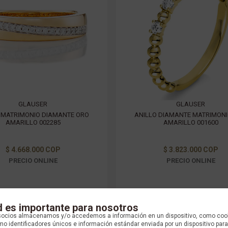
GLAUSER
GLAUSER
 MATRIMONIO DIAMANTE ORO
ANILLO DIAMANTE MATRIMON
AMARILLO 002285
AMARILLO 001600
$ 4.668.000 COP
$ 3.823.000 COP
PRECIO ONLINE
PRECIO ONLINE
d es importante para nosotros
socios almacenamos y/o accedemos a información en un dispositivo, como coo
o identificadores únicos e información estándar enviada por un dispositivo para