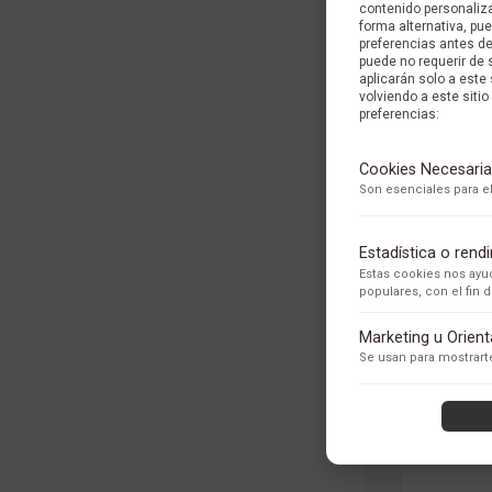
contenido personaliza
forma alternativa, p
preferencias antes d
puede no requerir de 
aplicarán solo a este
volviendo a este sitio 
preferencias:
Cookies Necesaria
Son esenciales para el
Estadística o ren
Estas cookies nos ayud
populares, con el fin
ANILLO
Adobe Analytics
Marketing u Orien
Utilizamos Adobe Analytic
Se usan para mostrarte
los usuarios.
Política de Privacidad
ContentSquare
Proporciona análisis ava
con exclusión de datos se
Política de Privacidad