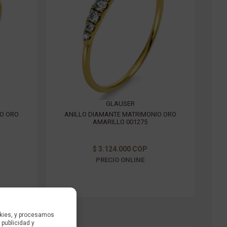
GLAUSER
IO ORO
ANILLO DIAMANTE MATRIMONIO ORO
AMARILLO 001275
$ 3.124.000 COP
PRECIO ONLINE
kies, y procesamos
 publicidad y