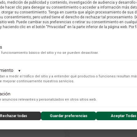
do, medición de publicidad y contenido, investigación de audiencia y desarrollo 
uede hacer clic para denegar su consentimiento o acceder a información más det
e otorgar su consentimiento. Tenga en cuenta que algún procesamiento de sus 
su consentimiento, pero usted tiene el derecho de rechazar tal procesamiento. S
 sitio web. Puede cambiar sus preferencias o retirar su consentimiento en cualq
y haciendo clic en el botón "Privacidad" en la parte inferior de la página web. Por f
s
 funcionamiento básico del sitio y no se pueden desactivar.
dimiento
▼
an a medir el tráfico del sitio y a entender qué productos o funciones resultan má
 de mejorar continuamente nuestros servicios.
GLAUSER
GLAUSER
 DIAMANTE MATRIMONIO ORO
ANILLO DIAMANTE MATRIMON
tación
BLANCO 001234
AMARILLO 001216
s para recopilar datos de uso anónimos, lo que nos permite analizar el rendimiento de nuestro conteni
 anuncios relevantes y personalizados en otros sitios web.
$ 3.668.000 COP
$ 4.695.000 COP
Rechazar todas
Guardar preferencias
Aceptar Todas
PRECIO ONLINE
PRECIO ONLINE
nzado de la experiencia del usuario (UX), incluyendo mapas de calor, análisis de zona, grabaciones de
nsibles) y análisis de formularios.