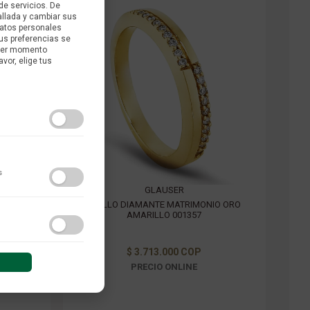
de servicios. De
allada y cambiar sus
datos personales
us preferencias se
uier momento
avor, elige tus
s
GLAUSER
IO ORO
ANILLO DIAMANTE MATRIMONIO ORO
AMARILLO 001357
do y las interacciones de
$ 3.713.000 COP
PRECIO ONLINE
 sesión (anonimizadas o